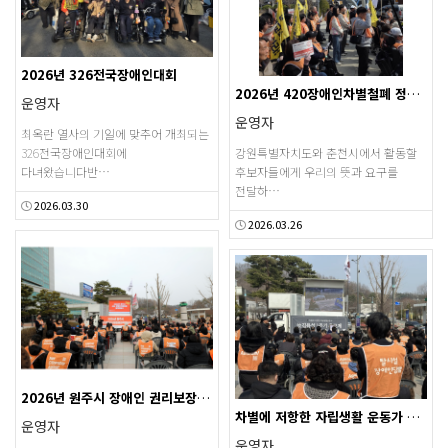
2026년 326전국장애인대회
2026년 420장애인차별철폐 정책요구안 전달식
운영자
운영자
최옥란 열사의 기일에 맞추어 개최되는
326전국장애인대회에
강원특별자치도와 춘천시에서 활동할
다녀왔습니다반…
후보자들에게 우리의 뜻과 요구를
전달하…
2026.03.30
2026.03.26
2026년 원주시 장애인 권리보장 정책 요구안 전달식
차별에 저항한 자립생활 운동가 故 김용섭 1주기 추모제
운영자
운영자