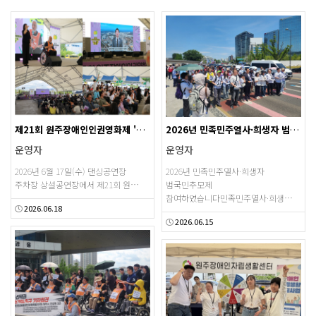
제21회 원주장애인인권영화제 '소통'
2026년 민족민주열사·희생자 범국민추모제
운영자
운영자
2026년 6월 17일(수) 댄싱공연장
2026년 민족민주열사·희생자
주차장 상설공연장에서 제21회 원…
범국민추모제
참여하였습니다민족민주열사·희생…
2026.06.18
2026.06.15