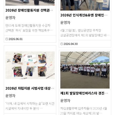
2026년 장애인활동지원 선택권보장 책임촉구 기자회견
2026년 인식개선&유엔 장애인권리협약 캠페인
운영자
운영자
만65세 도래 장애인활동지원 수급자
선택권 '즉시' 보장을 위한 책임촉구…
4월 25일(토), 댄싱공연장 주차장
상설공연장에서 제1회 발달장애인 바…
2026.06.01
2026.04.30
2026년 자립지원 시범사업 대상자 주택 입주 행사
제1회 발달장애인바리스타 경진대회(2026.04.25)
운영자
운영자
“이제, 내 집에서 시작하는 삶”오랜 시간
시설에서 지내시던 두 분이 …
자립생활주택 입주자들이 2026년 4월
25일 커피로 여는 세상제1회 발…