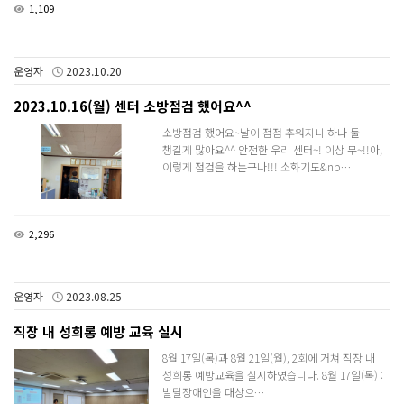
1,109
운영자
2023.10.20
2023.10.16(월) 센터 소방점검 했어요^^
소방점검 했어요~날이 점점 추워지니 하나 둘
챙길게 많아요^^ 안전한 우리 센터~! 이상 무~!!아,
이렇게 점검을 하는구나!!! 소화기도&nb…
2,296
운영자
2023.08.25
직장 내 성희롱 예방 교육 실시
8월 17일(목)과 8월 21일(월), 2회에 거쳐 직장 내
성희롱 예방교육을 실시하였습니다. 8월 17일(목) :
발달장애인을 대상으…