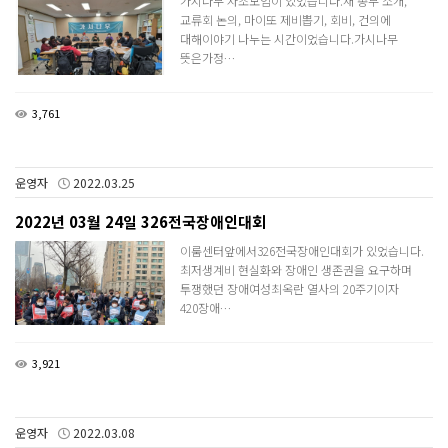
가시나무 자조모임이 있었습니다.새 총무 소개,
교류회 논의, 마이또 제비뽑기, 회비, 건의에
대해이야기 나누는 시간이었습니다.​가시나무
뜻은가정…
3,761
운영자
2022.03.25
2022년 03월 24일 326전국장애인대회
이룸센터앞에서326전국장애인대회가 있었습니다.​
최저생계비 현실화와 장애인 생존권을 요구하며
투쟁했던 장애여성최옥란 열사의 20주기이자
420장애…
3,921
운영자
2022.03.08