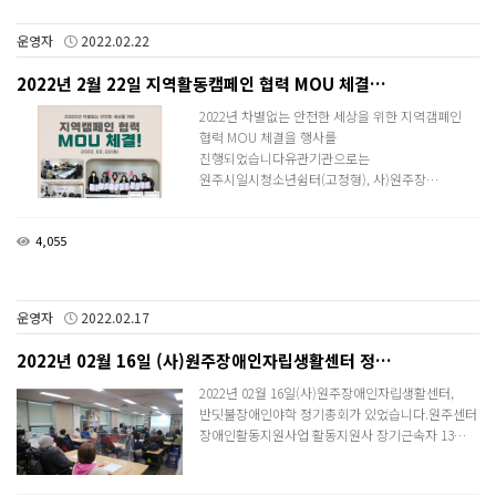
운영자
2022.02.22
2022년 2월 22일 지역활동캠페인 협력 MOU 체결…
2022년 차별없는 안전한 세상을 위한 지역갬폐인
협력 MOU 체결을 행사를
진행되었습니다유관기관으로는
원주시일시청소년쉼터(고정형), 사)원주장…
4,055
운영자
2022.02.17
2022년 02월 16일 (사)원주장애인자립생활센터 정…
2022년 02월 16일(사)원주장애인자립생활센터,
반딧불장애인야학 정기총회가 있었습니다.​원주센터
장애인활동지원사업 활동지원사 장기근속자 13…